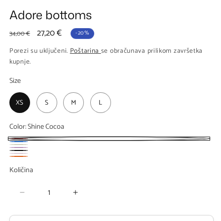
Adore bottoms
Redovna
Prodajna
27,20 €
34,00 €
-20%
cijena
cijena
Porezi su uključeni.
Poštarina
se obračunava prilikom završetka
kupnje.
Size
XS
S
M
L
Color:
Shine Cocoa
Shine
Shine
Vanilla
Shine
Shine
Cocoa
Shine
Model
Blue
Shine
Violet
Black
Količina
Količina
Old
je
Aperol
Rose
prodan
Smanji
Povećaj
ili
količinu
količinu
nedostupan
proizvoda
proizvoda