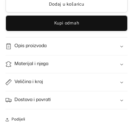
Dodaj u košaricu
Adore
Adore
bottoms
bottoms
Kupi odmah
Opis proizvoda
Materijal i njega
Veličina i kroj
Dostava i povrati
Podijeli