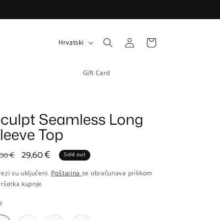
J
Prijava
Košarica
Hrvatski
e
z
Gift Card
i
k
culpt Seamless Long
leeve Top
edovna
Prodajna
29,60 €
,00 €
Sold out
jena
cijena
ezi su uključeni.
Poštarina
se obračunava prilikom
ršetka kupnje.
e