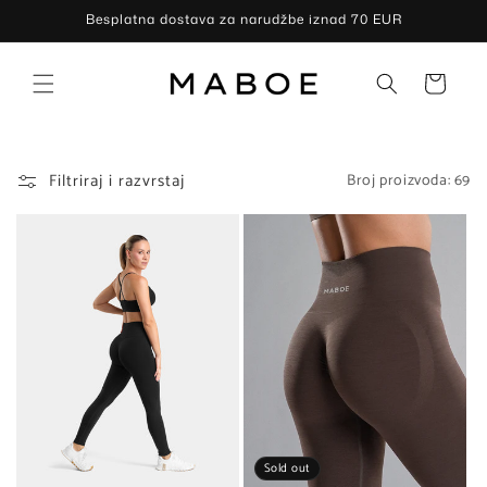
Preskoči
Besplatna dostava za narudžbe iznad 70 EUR
na
sadržaj
Košarica
Filtriraj i razvrstaj
Broj proizvoda: 69
Sold out